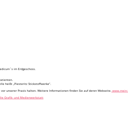
Medicum´s im Erdgeschoss.
Patienten.
lle heißt „Piesteritz Stickstoffwerke“.
s vor unserer Praxis halten. Weitere Informationen finden Sie auf deren Webseite.
www.mein-
Die Grafik- und Medienwerkstatt