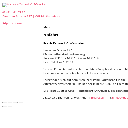
03491 - 61 07 37
Dessauer Strasse 127 | 06886 Wittenberg
Skip to content
Menu
Anfahrt
Praxis Dr. med. C. Wasmeier
Dessauer Straße 127
06886 Lutherstadt Wittenberg
Telefon: 03491 – 61 07 37 oder 61 07 38
Fax: 03491 – 61 19 21
Unsere Praxis befindet sich im rechten Komplex des neuen 
Dort finden Sie uns ebenfalls auf der rechten Seite.
Es befinden sich auf dem Areal genügend Parkplätze für alle 
Alternativ erreichen Sie uns mit der Buslinie 300. Die Halteste
Die Firma „Vetter GmbH“ organisiert Anrufbusse, die ebenfall
Arztpraxis Dr. med. C. Wasmeier |
Impressum
| ©
hingucker. 